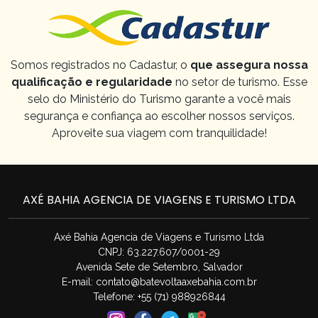
Somos registrados no Cadastur, o
que assegura nossa
qualificação e regularidade
no setor de turismo. Esse
selo do Ministério do Turismo garante a você mais
segurança e confiança ao escolher nossos serviços.
Aproveite sua viagem com tranquilidade!
AXÉ BAHIA AGENCIA DE VIAGENS E TURISMO LTDA
Axé Bahia Agencia de Viagens e Turismo Ltda
CNPJ: 63.227.607/0001-29
Avenida Sete de Setembro, Salvador
E-mail:
contato@batevoltaaxebahia.com.br
Telefone: +55 (71) 988926844