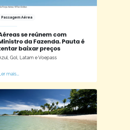
Passagem Aérea
Aéreas se reúnem com
Ministro da Fazenda. Pauta é
tentar baixar preços
Azul, Gol, Latam e Voepass
Ler mais...
zada pelo Ministério do Turismo.
ahia, também está entre os principais destinos
nal de ano.