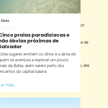
iro de 2015. Clique aqui e confira a programação.
semana em Salvador.
Dicas
e Obra de Jorge Amado e Zélia Gattai", o espaço
Cinco praias paradisíacas e
não óbvias próximas de
do casal. Podem ainda ,ouvir narrações de trechos de
Salvador
 nas paredes e na cama do casal.
Estes lugares enchem os olhos e a alma de
quem se aventura a explorar um pouco
podem ser feitas nas sextas, sábados e domingos, das
mais da Bahia, além serem perto dos
encantos da capital baiana
Ler mais...