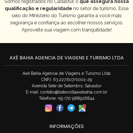
Somos registrados no Cadastur, o
que assegura nossa
qualificação e regularidade
no setor de turismo. Esse
selo do Ministério do Turismo garante a você mais
segurança e confiança ao escolher nossos serviços.
Aproveite sua viagem com tranquilidade!
AXÉ BAHIA AGENCIA DE VIAGENS E TURISMO LTDA
Axé Bahia Agencia de Viagens e Turismo Ltda
CNPJ: 63.227.607/0001-29
Avenida Sete de Setembro, Salvador
E-mail:
contato@batevoltaaxebahia.com.br
Telefone: +55 (71) 988926844
INFORMAÇÕES