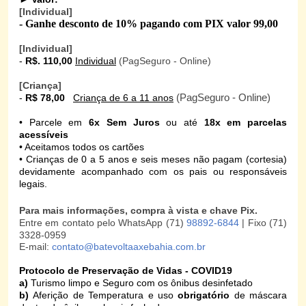
[Individual]
- Ganhe desconto de 10% pagando com PIX valor 99,00
[Individual]
-
R$. 110,00
Individual
(PagSeguro - Online)
[Criança]
(PagSeguro - Online)
-
R$ 78,00
Criança de 6 a 11 anos
• Parcele em
6x Sem Juros
ou até
18x em parcelas
acessíveis
• Aceitamos todos os cartões
•
Crianças de 0 a 5 anos e seis meses não pagam (cortesia)
devidamente acompanhado com os pais ou responsáveis
legais.
Para mais informações, compra à vista e chave Pix.
Entre em contato pelo WhatsApp (71)
98892-6844
| Fixo (71)
3328-0959
E-mail:
contato@batevoltaaxebahia.com.br
Protocolo de Preservação de Vidas - COVID19
a)
Turismo limpo e Seguro com os ônibus desinfetado
b)
Aferição de Temperatura e uso
obrigatório
de máscara