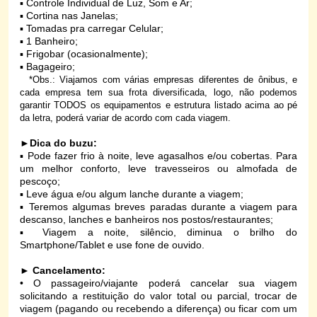
▪ Controle Individual de Luz, Som e Ar;
▪ Cortina nas Janelas;
▪ Tomadas pra carregar Celular;
▪ 1 Banheiro;
▪ Frigobar (ocasionalmente);
▪ Bagageiro;
*Obs.: Viajamos
com várias empresas diferentes de ônibus, e
cada empresa tem sua frota diversificada, logo, não podemos
garantir TODOS os equipamentos e estrutura listado acima ao pé
da letra, poderá variar de acordo com cada viagem.
►
Dica do buzu:
▪ Pode fazer frio à noite, leve agasalhos e/ou cobertas. Para
um melhor conforto, leve travesseiros ou almofada de
pescoço;
▪ Leve água e/ou algum lanche durante a viagem;
▪ Teremos algumas breves paradas durante a viagem para
descanso, lanches e banheiros nos postos/restaurantes;
▪ Viagem a noite, silêncio, diminua o brilho do
Smartphone/Tablet e use fone de ouvido.
►
Cancelamento:
•
O passageiro/viajante poderá cancelar sua viagem
solicitando a restituição do valor total ou parcial, trocar de
viagem (pagando ou recebendo a diferença) ou ficar com um