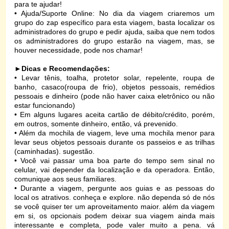
para te ajudar!
• Ajuda/Suporte Online: No dia da viagem criaremos um
grupo do zap específico para esta viagem, basta localizar os
administradores do grupo e pedir ajuda, saiba que nem todos
os administradores do grupo estarão na viagem, mas, se
houver necessidade, pode nos chamar!
►
Dicas e Recomendações:
• Levar tênis, toalha, protetor solar, repelente, roupa de
banho, casaco(roupa de frio), objetos pessoais, remédios
pessoais e dinheiro (pode não haver caixa eletrônico ou não
estar funcionando)
• Em alguns lugares aceita cartão de débito/crédito, porém,
em outros, somente dinheiro, então, vá prevenido.
• Além da mochila de viagem, leve uma mochila menor para
levar seus objetos pessoais durante os passeios e as trilhas
(caminhadas). sugestão.
• Você vai passar uma boa parte do tempo sem sinal no
celular, vai depender da localização e da operadora. Então,
comunique aos seus familiares.
• Durante a viagem, pergunte aos guias e as pessoas do
local os atrativos. conheça e explore. não dependa só de nós
se você quiser ter um aproveitamento maior. além da viagem
em si, os opcionais podem deixar sua viagem ainda mais
interessante e completa, pode valer muito a pena. vá