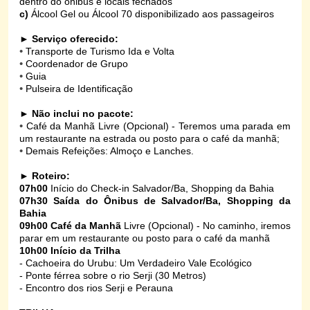
dentro do ônibus e locais fechados
c)
Álcool Gel ou Álcool 70 disponibilizado aos passageiros
►
Serviço oferecido:
•
Transporte de Turismo Ida e Volta
•
Coordenador de Grupo
•
Guia
•
Pulseira de Identificação
►
Não inclui no pacote:
•
Café da Manhã Livre (Opcional) - Teremos uma parada em
um restaurante na estrada ou posto para o café da manhã;
•
Demais Refeições: Almoço e Lanches.
►
Roteiro:
07h00
Início do Check-in Salvador/Ba, Shopping da Bahia
07h30
Saída do Ônibus de Salvador/Ba, Shopping da
Bahia
09h00 Café da Manhã
Livre (Opcional) - No caminho, iremos
parar em um restaurante ou posto para o café da manhã
10h00 Início da Trilha
- Cachoeira do Urubu: Um Verdadeiro Vale Ecológico
- Ponte férrea sobre o rio Serji (30 Metros)
- Encontro dos rios Serji e Perauna