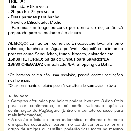
TRILHA:
- 5km ida + 5km volta
- 2h pra ir + 2h pra voltar
- Duas paradas para banho
- Nível de Dificuldade: Médio
- Faremos um longo percurso por dentro do rio, então vá
preparado para se molhar até a cintura
ALMOÇO:
Lá não tem comércio. É necessário levar alimento
(almoço, lanches) e água potável. Sugestões: alimentos
prontos como Sanduíches, frutas, biscoito, enlatados etc.
16h30 RETORNO:
Saída do Ônibus para Salvador/BA
18h30 CHEGADA:
em Salvador/BA, Shopping da Bahia
*Os horários acima são uma previsão, poderá ocorrer oscilações
nos horários.
*Ocasionalmente o roteiro poderá ser alterado sem aviso prévio.
►
Avisos:
• Compras efetuadas por boleto podem levar até 3 dias úteis
para ser confirmadas, e só serão validadas após a
confirmação do PagSeguro (Entre em contato conosco para
mais informações).
• A divisão é feita de forma automática: mulheres e homens
em quartos separados, porém, no ato da compra, se for um
grupo de amigos ou familiar, poderão ficar todos no mesmo