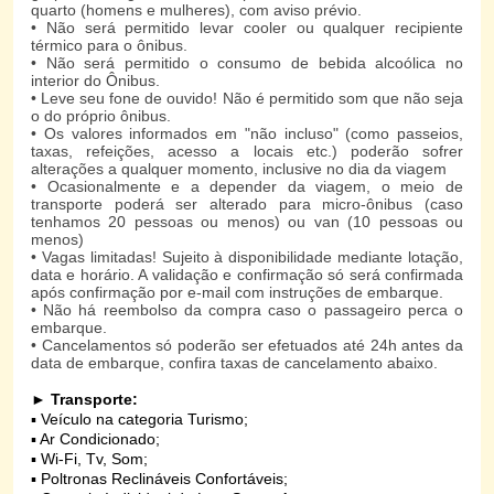
quarto (homens e mulheres), com aviso prévio.
• Não será permitido levar cooler ou qualquer recipiente
térmico para o ônibus.
• Não será permitido o consumo de bebida alcoólica no
interior do Ônibus.
• Leve seu fone de ouvido! Não é permitido som que não seja
o do próprio ônibus.
• Os valores informados em "não incluso" (como passeios,
taxas, refeições, acesso a locais etc.) poderão sofrer
alterações a qualquer momento, inclusive no dia da viagem
• Ocasionalmente e a depender da viagem, o meio de
transporte poderá ser alterado para micro-ônibus (caso
tenhamos 20 pessoas ou menos) ou van (10 pessoas ou
menos)
• Vagas limitadas! Sujeito à disponibilidade mediante lotação,
data e horário. A validação e confirmação só será confirmada
após confirmação por e-mail com instruções de embarque.
• Não há reembolso da compra caso o passageiro perca o
embarque.
• Cancelamentos só poderão ser efetuados até 24h antes da
data de embarque, confira taxas de cancelamento abaixo.
►
Transporte
:
▪ Veículo na categoria Turismo;
▪ Ar Condicionado;
▪ Wi-Fi, Tv, Som;
▪ Poltronas Reclináveis Confortáveis;