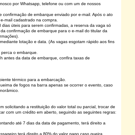
conosco por Whatsapp, telefone ou com um de nossos
 e confirmação de embarque enviado por e-mail. Após o ato
 e-mail cadastrado na compra.
 dias úteis para serem confirmadas, a reserva da vaga só
da confirmação de embarque para o e-mail do titular da
ormações).
e mediante lotação e data. (As vagas esgotam rápido aos fins
o perca o embarque.
h antes da data de embarque, confira taxas de
ipiente térmico para a embarcação.
ueima de fogos na barra apenas se ocorrer o evento, caso
anorâmico.
solicitando a restituição do valor total ou parcial, trocar de
car com um crédito em aberto, seguindo as seguintes regras:
ntando até 7 dias da data de pagamento, terá direito a
ssageiro terá direito a 80% do valor pago caso queira