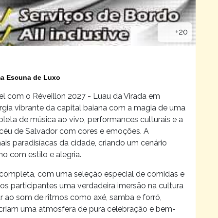
+20
uma Escuna de Luxo
el com o Réveillon 2027 - Luau da Virada em
rgia vibrante da capital baiana com a magia de uma
pleta de música ao vivo, performances culturais e a
o céu de Salvador com cores e emoções. A
is paradisíacas da cidade, criando um cenário
o com estilo e alegria.
 completa, com uma seleção especial de comidas e
os participantes uma verdadeira imersão na cultura
ar ao som de ritmos como axé, samba e forró,
l criam uma atmosfera de pura celebração e bem-