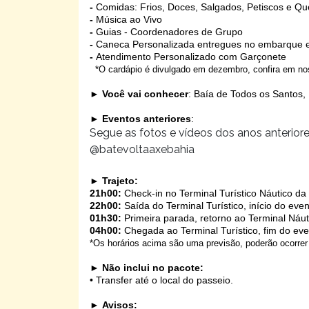
-
Comidas: Frios, Doces, Salgados, Petiscos e Qu
-
Música ao Vivo
-
Guias - Coordenadores de Grupo
-
Caneca Personalizada entregues no embarque e
-
Atendimento Personalizado com Garçonete
*O cardápio é divulgado em dezembro, confira em no
►
Você vai conhecer
: Baía de Todos os Santos,
►
Eventos anteriores
:
Segue as fotos e vídeos dos anos anterior
@batevoltaaxebahia
►
Trajeto:
21h00:
Check-in no Terminal Turístico Náutico da
22h00:
Saída do Terminal Turístico, início do eve
01h30:
Primeira parada, retorno ao Terminal Náut
04h00:
Chegada ao Terminal Turístico, fim do ev
*Os horários acima são uma previsão, poderão ocorrer 
►
Não inclui no pacote:
• Transfer até o local do passeio.
►
Avisos: