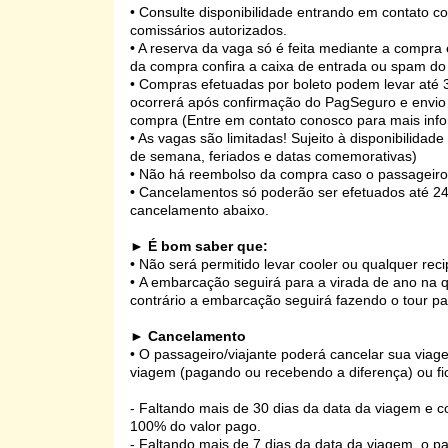
• Consulte disponibilidade entrando em contato 
comissários autorizados.
• A reserva da vaga só é feita mediante a compra
da compra confira a caixa de entrada ou spam do
• Compras efetuadas por boleto podem levar até 3
ocorrerá após confirmação do PagSeguro e envio 
compra (Entre em contato conosco para mais inf
• As vagas são limitadas! Sujeito à disponibilidad
de semana, feriados e datas comemorativas)
• Não há reembolso da compra caso o passageir
• Cancelamentos só poderão ser efetuados até 24
cancelamento abaixo.
►
É bom saber que:
•
Não será permitido levar cooler ou qualquer rec
•
A embarcação seguirá para a virada de ano na q
contrário a embarcação seguirá fazendo o tour p
►
Cancelamento
• O passageiro/viajante poderá cancelar sua viagem 
viagem (pagando ou recebendo a diferença) ou fi
- Faltando mais de 30 dias da data da viagem e co
100% do valor pago.
- Faltando mais de 7 dias da data da viagem, o pa