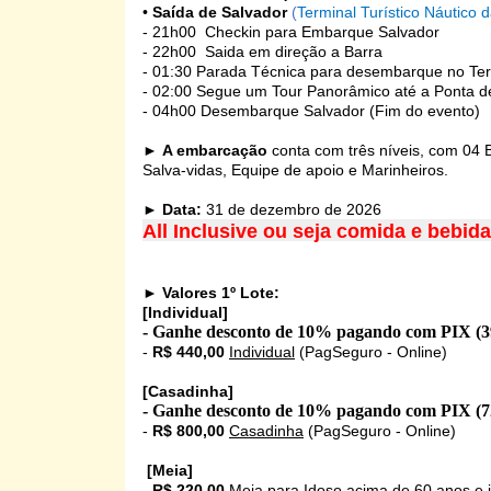
•
Saída de Salvador
(
Terminal Turístico Náutico 
- 21h00 Checkin para Embarque Salvador
- 22h00 Saida em direção a Barra
- 01:30 Parada Técnica para desembarque no Term
- 02:00 Segue um Tour Panorâmico até a Ponta d
- 04h00 Desembarque Salvador (Fim do evento)
►
A embarcação
conta com três níveis, com 04 
Salva-vidas, Equipe de apoio e Marinheiros.
►
Data:
31 de dezembro de 2026
All Inclusive ou seja comida e bebid
►
Valores 1º Lote:
[Individual]
- Ganhe desconto de 10% pagando com PIX (3
-
R$ 440,00
Individual
(PagSeguro - Online)
[Casadinha]
- Ganhe desconto de 10% pagando com PIX (7
-
R$ 800,00
Casadinha
(PagSeguro - Online)
[Meia]
-
R$ 220,00
Meia para Idoso acima de 60 anos e 