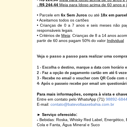
-
R$ 244,44
Meia para Idoso acima de 60 anos e
• Parcele em
6x Sem Juros
ou até
18x em parcel
• Aceitamos todos os cartões
•
Crianças de 0 a 7 anos e seis meses não pa
responsáveis legais.
• Critérios de
Meia
: Crianças de 8 a 14 anos acom
partir de 60 anos pagam 50% do valor
Individual
Veja o passo a passo para realizar uma compra 
1 - Escolha o destino, marque a data com horário 
2 - Faz a opção de pagamento cartão em até 6 ve
3 - Recebe no email o voucher com QR Code com 
4- Após o passeio recebe por email um questionári
Para mais informações, compra à vista e chave
Entre em contato pelo WhatsApp (71)
98892-684
E-mail:
contato@batevoltaaxebahia.com.br
►
Serviço oferecido:
-
Bebidas: Roska, Whisky Red Label, Energético, 
Cola e Fanta, Água Mineral e Suco